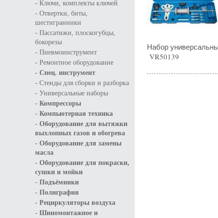
-
Ключи, комплекты ключей
-
Отвертки, биты,
шестигранники
-
Пассатижи, плоскогубцы,
бокорезы
Набор универсальны
-
Пневмоинструмент
VR50139
-
Ремонтное оборудование
-
Спец. инструмент
-
Стенды для сборки и разборка
-
Универсальные наборы
-
Компрессоры
-
Компьютерная техника
-
Оборудование для вытяжки
выхлопных газов и обогрева
-
Оборудование для замены
масла
-
Оборудование для покраски,
сушки и мойки
-
Подъёмники
-
Полиграфия
-
Рециркуляторы воздуха
-
Шиномонтажное и