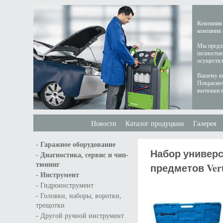
Компания 
компания 
Мы предла
полностью
осуществл
Вашему вн
Покрасноч
вытяжки в
Новости
Каталог продуцкии
Галерея
-
Гаражное оборудование
Набор универ
-
Диагностика, сервис и чип-
тюнинг
предметов Vert
-
Инструмент
-
Гидроинструмент
-
Головки, наборы, воротки,
трещотки
-
Другой ручной инструмент