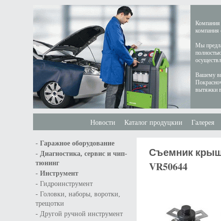
Компания 
компания 
Мы предла
полностью
осуществл
Вашему вн
Покрасноч
вытяжки в
Новости
Каталог продуцкии
Галерея
-
Гаражное оборудование
Съемник крышк
-
Диагностика, сервис и чип-
тюнинг
VR50644
-
Инструмент
-
Гидроинструмент
-
Головки, наборы, воротки,
трещотки
-
Другой ручной инструмент