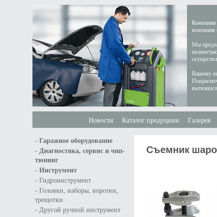
Компания 
компания 
Мы предла
полностью
осуществл
Вашему вн
Покрасноч
вытяжки в
Новости
Каталог продуцкии
Галерея
-
Гаражное оборудование
Съемник шаров
-
Диагностика, сервис и чип-
тюнинг
-
Инструмент
-
Гидроинструмент
-
Головки, наборы, воротки,
трещотки
-
Другой ручной инструмент