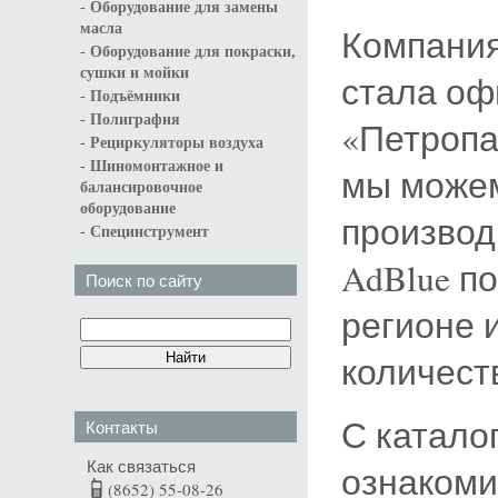
-
Оборудование для замены
масла
Компани
-
Оборудование для покраски,
сушки и мойки
стала о
-
Подъёмники
-
Полиграфия
«Петропа
-
Рециркуляторы воздуха
-
Шиномонтажное и
мы можем
балансировочное
оборудование
производ
-
Специнструмент
AdBlue п
Поиск по сайту
регионе 
количест
С катало
Контакты
Как связаться
ознакоми
(8652) 55-08-26