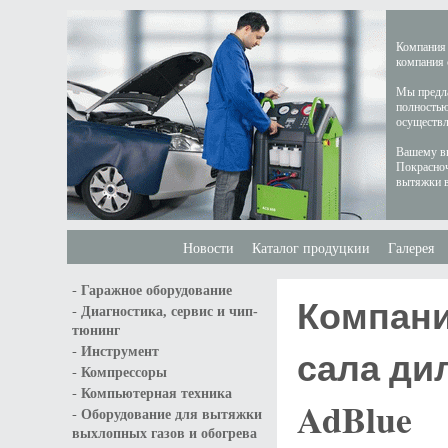
Компания 
компания 
Мы предла
полностью
осуществл
Вашему вн
Покрасноч
вытяжки в
Новости
Каталог продуцкии
Галерея
-
Гаражное оборудование
Компани
-
Диагностика, сервис и чип-
тюнинг
-
сала ди
Инструмент
-
Компрессоры
-
Компьютерная техника
AdBlue
-
Оборудование для вытяжки
выхлопных газов и обогрева