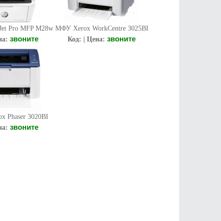
Jet Pro MFP M28w
МФУ Xerox WorkCentre 3025BI
звоните
звоните
на:
Код: | Цена:
x Phaser 3020BI
звоните
на: