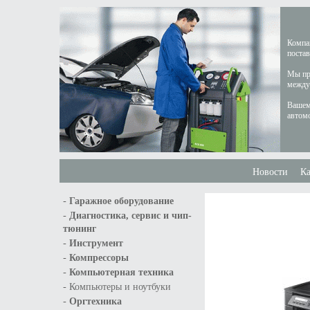
Компан
постав
Мы пре
междун
Вашем
автом
Новости
Ка
-
Гаражное оборудование
-
Диагностика, сервис и чип-
тюнинг
-
Инструмент
-
Компрессоры
-
Компьютерная техника
-
Компьютеры и ноутбуки
-
Оргтехника